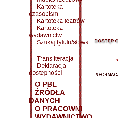
Kartoteka
czasopism
Kartoteka teatrów
Kartoteka
wydawnictw
DOSTĘP O
Szukaj tytułu/słowa
Transliteracja
|
S
Deklaracja
dostępności
INFORMACJ
O PBL
ŹRÓDŁA
DANYCH
O PRACOWNI
WYDAWNICTWO