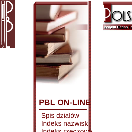
PBL ON-LINE
Spis działów
Indeks nazwisk
Indeks rzeczowy