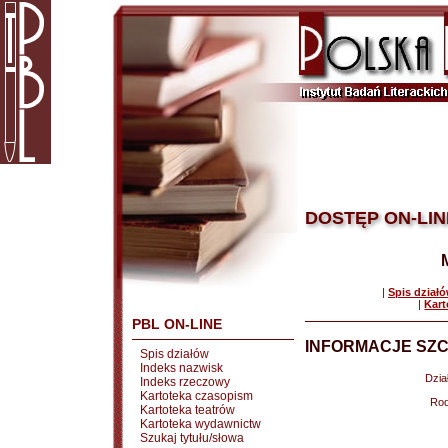
DOSTĘP ON-LIN
|
Spis dział
|
Kart
PBL ON-LINE
INFORMACJE SZC
Spis działów
Indeks nazwisk
Dział
Indeks rzeczowy
Kartoteka czasopism
Rod
Kartoteka teatrów
Kartoteka wydawnictw
Szukaj tytułu/słowa