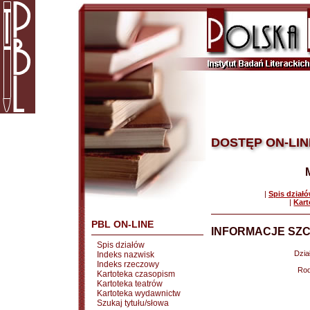
DOSTĘP ON-LIN
|
Spis dział
|
Kart
PBL ON-LINE
INFORMACJE SZC
Spis działów
Dział
Indeks nazwisk
Indeks rzeczowy
Rod
Kartoteka czasopism
Kartoteka teatrów
Kartoteka wydawnictw
Szukaj tytułu/słowa