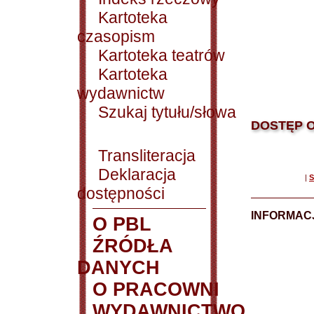
Kartoteka
czasopism
Kartoteka teatrów
Kartoteka
wydawnictw
Szukaj tytułu/słowa
DOSTĘP O
Transliteracja
Deklaracja
|
S
dostępności
INFORMACJ
O PBL
ŹRÓDŁA
DANYCH
O PRACOWNI
WYDAWNICTWO