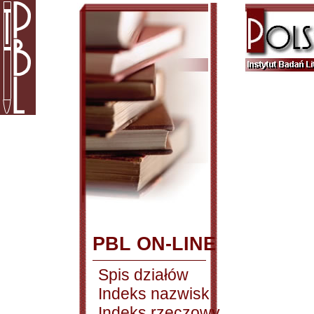
PBL ON-LINE
Spis działów
Indeks nazwisk
Indeks rzeczowy