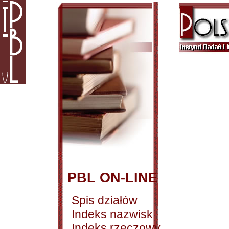
PBL ON-LINE
Spis działów
Indeks nazwisk
Indeks rzeczowy