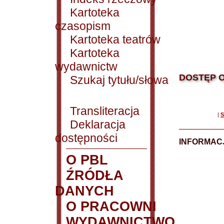
Kartoteka
czasopism
Kartoteka teatrów
Kartoteka
wydawnictw
DOSTĘP O
Szukaj tytułu/słowa
Transliteracja
|
S
Deklaracja
dostępności
INFORMACJ
O PBL
ŹRÓDŁA
DANYCH
O PRACOWNI
WYDAWNICTWO