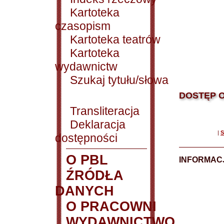
Kartoteka
czasopism
Kartoteka teatrów
Kartoteka
wydawnictw
Szukaj tytułu/słowa
DOSTĘP O
Transliteracja
Deklaracja
|
S
dostępności
O PBL
INFORMACJ
ŹRÓDŁA
DANYCH
O PRACOWNI
WYDAWNICTWO