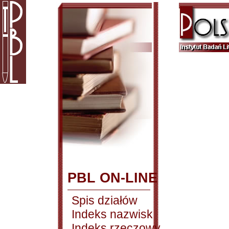
PBL ON-LINE
Spis działów
Indeks nazwisk
Indeks rzeczowy