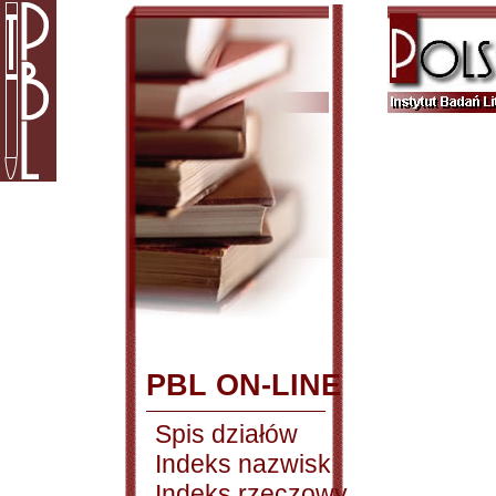
PBL ON-LINE
Spis działów
Indeks nazwisk
Indeks rzeczowy