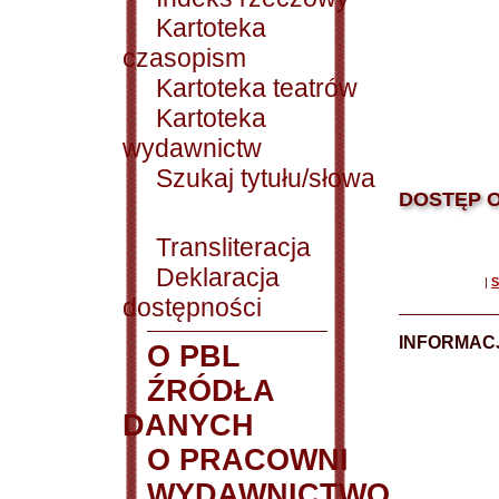
Kartoteka
czasopism
Kartoteka teatrów
Kartoteka
wydawnictw
Szukaj tytułu/słowa
DOSTĘP O
Transliteracja
Deklaracja
|
S
dostępności
INFORMACJ
O PBL
ŹRÓDŁA
DANYCH
O PRACOWNI
WYDAWNICTWO