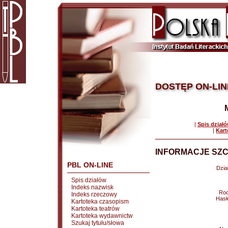
DOSTĘP ON-LIN
|
Spis dział
|
Kart
INFORMACJE SZC
PBL ON-LINE
Dział
Spis działów
Indeks nazwisk
Rod
Indeks rzeczowy
Hasł
Kartoteka czasopism
Kartoteka teatrów
Kartoteka wydawnictw
Szukaj tytułu/słowa