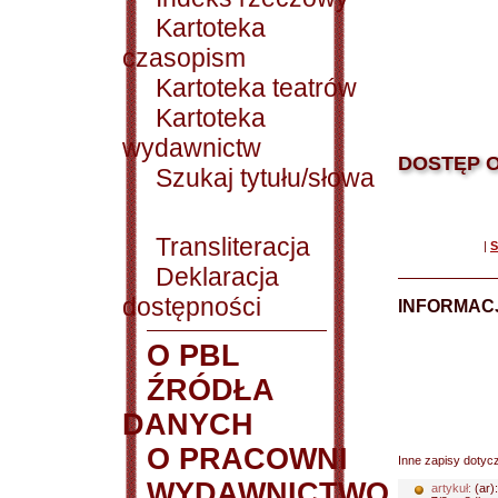
Kartoteka
czasopism
Kartoteka teatrów
Kartoteka
wydawnictw
DOSTĘP O
Szukaj tytułu/słowa
Transliteracja
|
S
Deklaracja
dostępności
INFORMACJ
O PBL
ŹRÓDŁA
DANYCH
O PRACOWNI
Inne zapisy dotyc
WYDAWNICTWO
artykuł:
(ar)