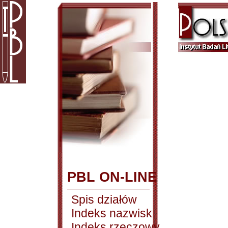
PBL ON-LINE
Spis działów
Indeks nazwisk
Indeks rzeczowy