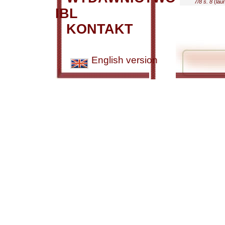
7/8 s. 8
(laur
IBL
KONTAKT
English version