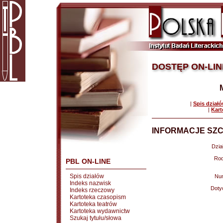
DOSTĘP ON-LIN
|
Spis dział
|
Kart
INFORMACJE SZC
Dział
Rod
PBL ON-LINE
Spis działów
Nu
Indeks nazwisk
Doty
Indeks rzeczowy
Kartoteka czasopism
Kartoteka teatrów
Kartoteka wydawnictw
Szukaj tytułu/słowa