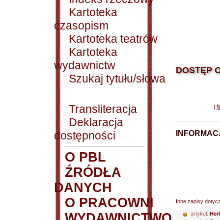
Kartoteka
czasopism
Kartoteka teatrów
Kartoteka
wydawnictw
DOSTĘP O
Szukaj tytułu/słowa
Transliteracja
|
S
Deklaracja
dostępności
INFORMACJ
O PBL
ŹRÓDŁA
DANYCH
O PRACOWNI
Inne zapisy dotyc
WYDAWNICTWO
artykuł:
Her