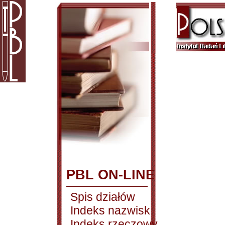
PBL ON-LINE
Spis działów
Indeks nazwisk
Indeks rzeczowy