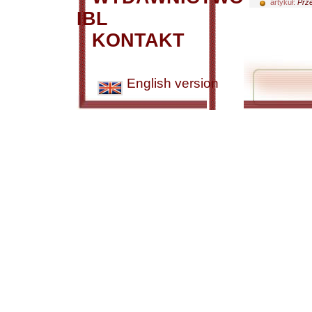
artykuł:
Prze
IBL
KONTAKT
English version