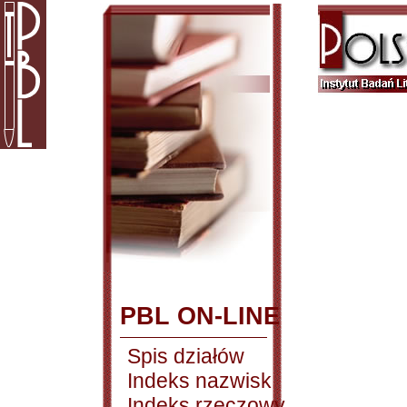
PBL ON-LINE
Spis działów
Indeks nazwisk
Indeks rzeczowy