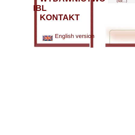
(not....)
IBL
KONTAKT
English version