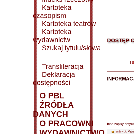
Kartoteka
czasopism
Kartoteka teatrów
Kartoteka
wydawnictw
DOSTĘP O
Szukaj tytułu/słowa
|
S
Transliteracja
Deklaracja
INFORMACJ
dostępności
O PBL
ŹRÓDŁA
DANYCH
O PRACOWNI
Inne zapisy dotyc
WYDAWNICTWO
artykuł:
Palu