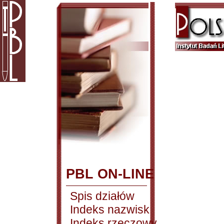
PBL ON-LINE
Spis działów
Indeks nazwisk
Indeks rzeczowy