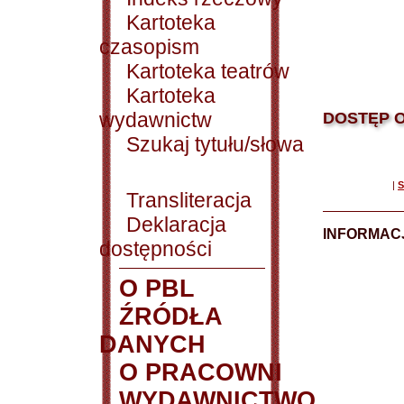
Kartoteka
czasopism
Kartoteka teatrów
Kartoteka
wydawnictw
DOSTĘP O
Szukaj tytułu/słowa
|
S
Transliteracja
Deklaracja
INFORMACJ
dostępności
O PBL
ŹRÓDŁA
DANYCH
O PRACOWNI
WYDAWNICTWO