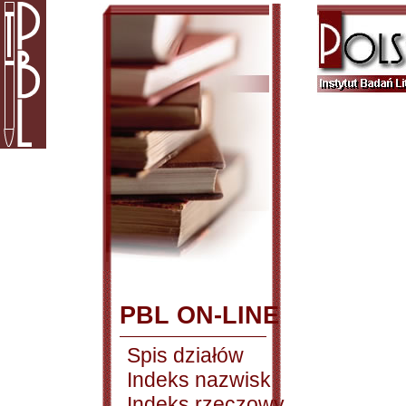
PBL ON-LINE
Spis działów
Indeks nazwisk
Indeks rzeczowy