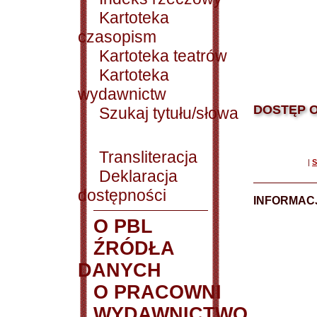
Kartoteka
czasopism
Kartoteka teatrów
Kartoteka
wydawnictw
DOSTĘP O
Szukaj tytułu/słowa
Transliteracja
|
S
Deklaracja
dostępności
INFORMACJ
O PBL
ŹRÓDŁA
DANYCH
O PRACOWNI
WYDAWNICTWO