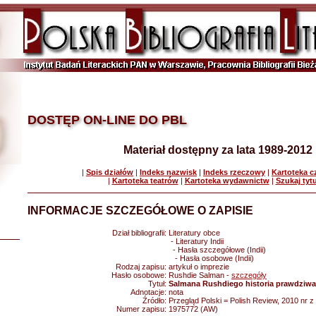
DOSTĘP ON-LINE DO PBL
Materiał dostępny za lata 1989-2012
|
Spis działów
|
Indeks nazwisk
|
Indeks rzeczowy
|
Kartoteka 
|
Kartoteka teatrów
|
Kartoteka wydawnictw
|
Szukaj tyt
INFORMACJE SZCZEGÓŁOWE O ZAPISIE
Dział bibliografii:
Literatury obce
- Literatury Indii
- Hasła szczegółowe (Indii)
- Hasła osobowe (Indii)
Rodzaj zapisu:
artykuł o imprezie
Hasło osobowe:
Rushdie Salman -
szczegóły
Tytuł:
Salmana Rushdiego historia prawdziwa
Adnotacje:
nota
Źródło:
Przegląd Polski = Polish Review, 2010 nr z 5
Numer zapisu:
1975772 (AW)