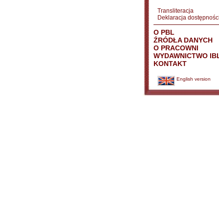
Transliteracja
Deklaracja dostępnośc
O PBL
ŹRÓDŁA DANYCH
O PRACOWNI
WYDAWNICTWO IB
KONTAKT
English version