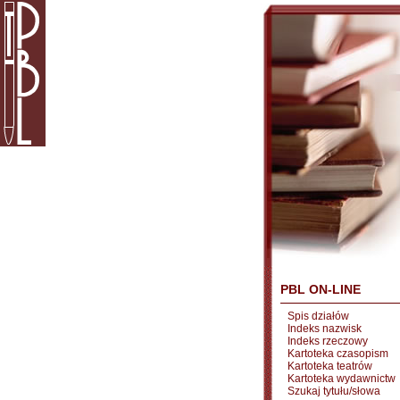
PBL ON-LINE
Spis działów
Indeks nazwisk
Indeks rzeczowy
Kartoteka czasopism
Kartoteka teatrów
Kartoteka wydawnictw
Szukaj tytułu/słowa