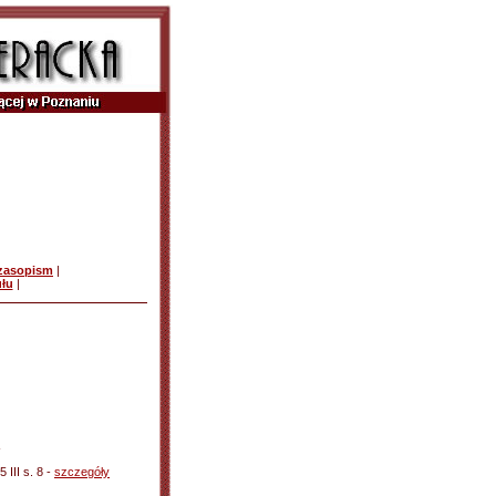
czasopism
|
ułu
|
 III s. 8 -
szczegóły