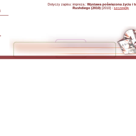
Dotyczy zapisu:
impreza.:
Wystawa poświęcona życiu i 
Rushdiego (2010)
[2010] -
szczegóły
i
L