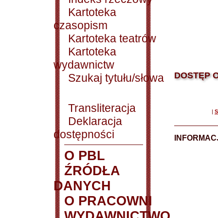
Kartoteka
czasopism
Kartoteka teatrów
Kartoteka
wydawnictw
DOSTĘP O
Szukaj tytułu/słowa
Transliteracja
|
S
Deklaracja
dostępności
INFORMACJ
O PBL
ŹRÓDŁA
DANYCH
O PRACOWNI
WYDAWNICTWO