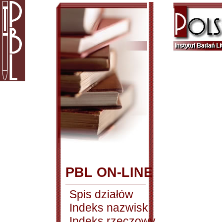
PBL ON-LINE
Spis działów
Indeks nazwisk
Indeks rzeczowy