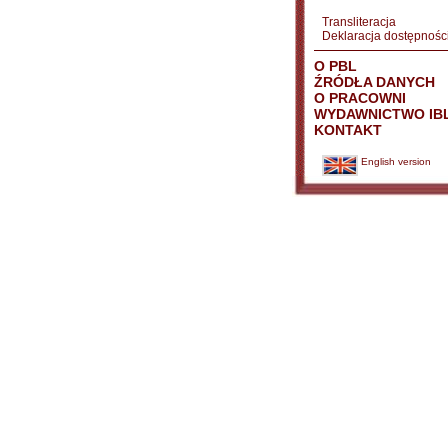
Transliteracja
Deklaracja dostępnośc
O PBL
ŹRÓDŁA DANYCH
O PRACOWNI
WYDAWNICTWO IB
KONTAKT
English version