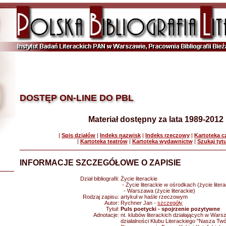
DOSTĘP ON-LINE DO PBL
Materiał dostępny za lata 1989-2012
|
Spis działów
|
Indeks nazwisk
|
Indeks rzeczowy
|
Kartoteka 
|
Kartoteka teatrów
|
Kartoteka wydawnictw
|
Szukaj tyt
INFORMACJE SZCZEGÓŁOWE O ZAPISIE
Dział bibliografii:
Życie literackie
- Życie literackie w ośrodkach (życie litera
- Warszawa (życie literackie)
Rodzaj zapisu:
artykuł w haśle rzeczowym
Autor:
Rychner Jan -
szczegóły
Tytuł:
Puls poetycki - spojrzenie pozytywne
Adnotacje:
nt. klubów literackich działających w Warsz
działalności Klubu Literackiego "Nasza Tw