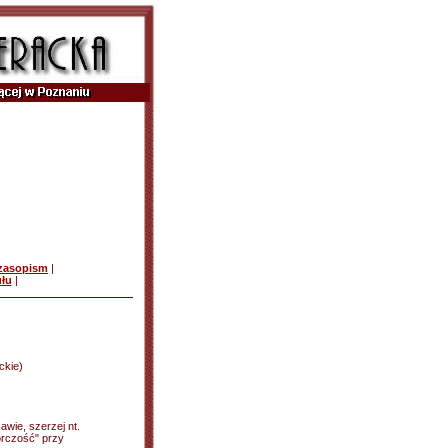
czasopism
|
ułu
|
ckie)
awie, szerzej nt.
órczość" przy