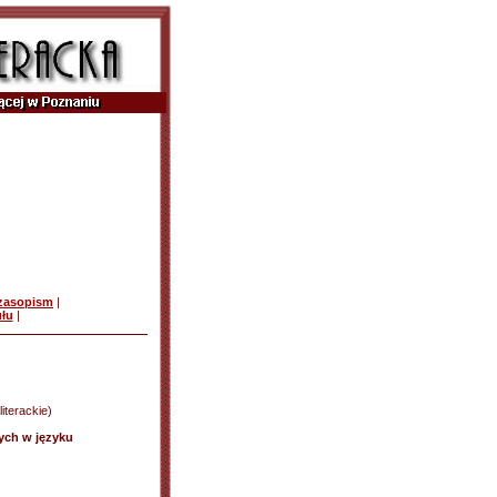
czasopism
|
ułu
|
literackie)
cych w języku