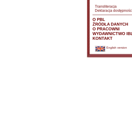
Transliteracja
Deklaracja dostępnośc
O PBL
ŹRÓDŁA DANYCH
O PRACOWNI
WYDAWNICTWO IB
KONTAKT
English version