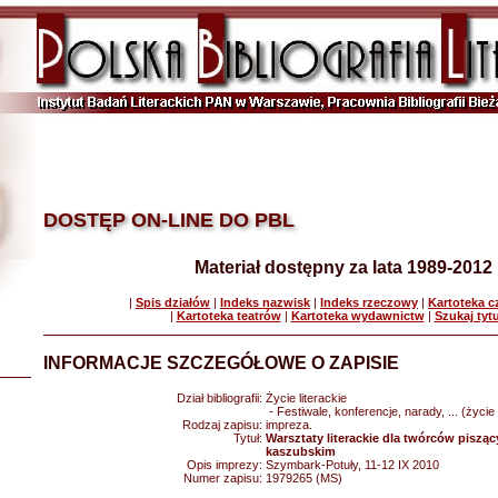
DOSTĘP ON-LINE DO PBL
Materiał dostępny za lata 1989-2012
|
Spis działów
|
Indeks nazwisk
|
Indeks rzeczowy
|
Kartoteka 
|
Kartoteka teatrów
|
Kartoteka wydawnictw
|
Szukaj tyt
INFORMACJE SZCZEGÓŁOWE O ZAPISIE
Dział bibliografii:
Życie literackie
- Festiwale, konferencje, narady, ... (życie 
Rodzaj zapisu:
impreza.
Tytuł:
Warsztaty literackie dla twórców piszą
kaszubskim
Opis imprezy:
Szymbark-Potuły, 11-12 IX 2010
Numer zapisu:
1979265 (MS)