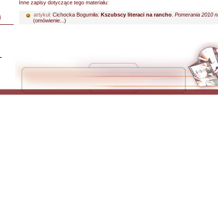
Inne zapisy dotyczące tego materiału:
artykuł:
Cichocka Bogumiła:
Kszubscy literaci na rancho
.
Pomerania 2010 nr
i
(omówienie...)
L