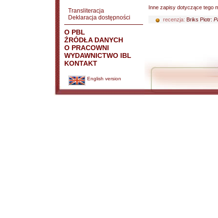
Inne zapisy dotyczące tego m
Transliteracja
Deklaracja dostępności
recenzja:
Briks Piotr:
P
O PBL
ŹRÓDŁA DANYCH
O PRACOWNI
WYDAWNICTWO IBL
KONTAKT
English version