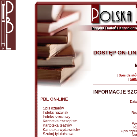
DOSTĘP ON-LIN
|
Spis dział
|
Kart
INFORMACJE SZC
PBL ON-LINE
Dział
Spis działów
Indeks nazwisk
Rod
Indeks rzeczowy
Kartoteka czasopism
Wy
Kartoteka teatrów
Ro
Kartoteka wydawnictw
Opis fizyc
Szukaj tytułu/słowa
Nu