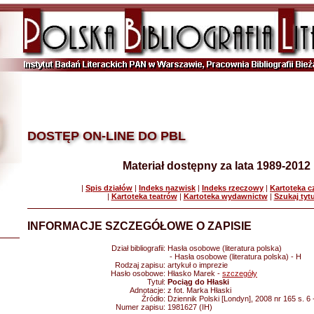
DOSTĘP ON-LINE DO PBL
Materiał dostępny za lata 1989-2012
|
Spis działów
|
Indeks nazwisk
|
Indeks rzeczowy
|
Kartoteka 
|
Kartoteka teatrów
|
Kartoteka wydawnictw
|
Szukaj tyt
INFORMACJE SZCZEGÓŁOWE O ZAPISIE
Dział bibliografii:
Hasła osobowe (literatura polska)
- Hasła osobowe (literatura polska) - H
Rodzaj zapisu:
artykuł o imprezie
Hasło osobowe:
Hłasko Marek -
szczegóły
Tytuł:
Pociąg do Hłaski
Adnotacje:
z fot. Marka Hłaski
Źródło:
Dziennik Polski [Londyn], 2008 nr 165 s. 6
Numer zapisu:
1981627 (IH)