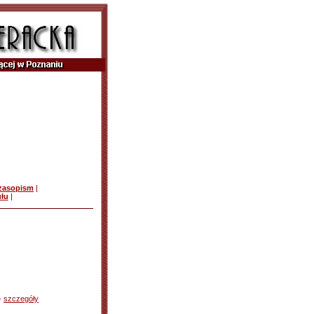
czasopism
|
ułu
|
 -
szczegóły