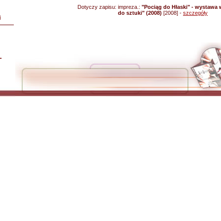
Dotyczy zapisu:
impreza.:
"Pociąg do Hłaski" - wystawa 
do sztuki" (2008)
[2008] -
szczegóły
i
L