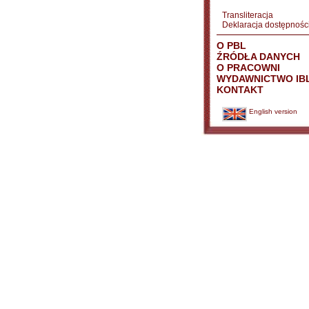
Transliteracja
Deklaracja dostępnośc
O PBL
ŹRÓDŁA DANYCH
O PRACOWNI
WYDAWNICTWO IB
KONTAKT
English version