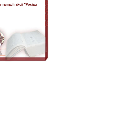
w ramach akcji "Pociąg