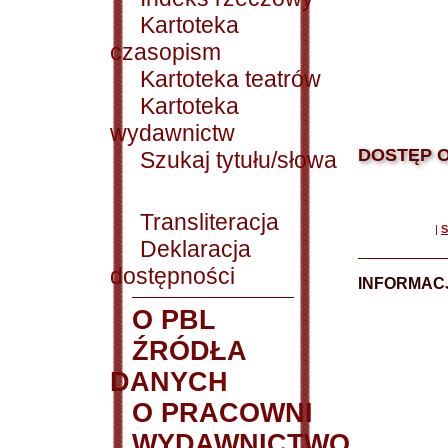
Kartoteka
czasopism
Kartoteka teatrów
Kartoteka
wydawnictw
DOSTĘP O
Szukaj tytułu/słowa
Transliteracja
|
S
Deklaracja
dostępności
INFORMACJ
O PBL
ŹRÓDŁA
DANYCH
O PRACOWNI
WYDAWNICTWO