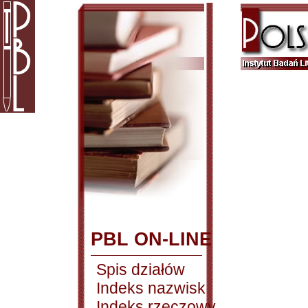
PBL ON-LINE
Spis działów
Indeks nazwisk
Indeks rzeczowy