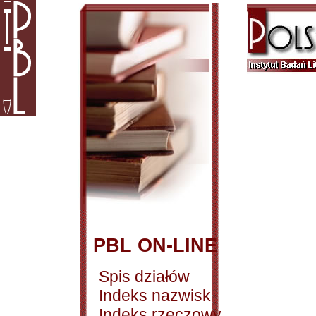
PBL ON-LINE
Spis działów
Indeks nazwisk
Indeks rzeczowy