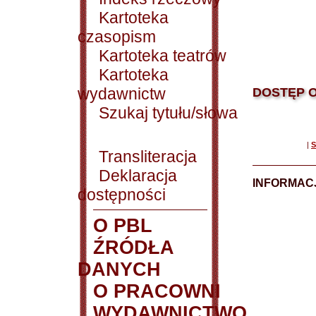
Kartoteka
czasopism
Kartoteka teatrów
Kartoteka
wydawnictw
DOSTĘP O
Szukaj tytułu/słowa
|
S
Transliteracja
Deklaracja
INFORMACJ
dostępności
O PBL
ŹRÓDŁA
DANYCH
O PRACOWNI
WYDAWNICTWO