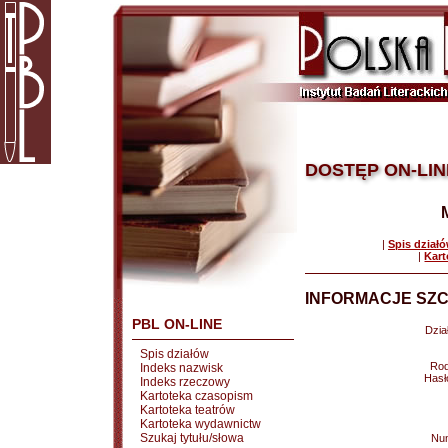
DOSTĘP ON-LIN
|
Spis dział
|
Kart
INFORMACJE SZC
PBL ON-LINE
Dział
Spis działów
Rod
Indeks nazwisk
Hasł
Indeks rzeczowy
Kartoteka czasopism
Kartoteka teatrów
Kartoteka wydawnictw
Szukaj tytułu/słowa
Nu