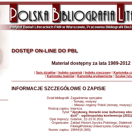
DOSTĘP ON-LINE DO PBL
Materiał dostępny za lata 1989-2012
|
Spis działów
|
Indeks nazwisk
|
Indeks rzeczowy
|
Kartoteka 
|
Kartoteka teatrów
|
Kartoteka wydawnictw
|
Szukaj tyt
INFORMACJE SZCZEGÓŁOWE O ZAPISIE
Dział bibliografii:
Zagadnienia specjalne
- Tematy, motywy
- Miasta i regiony Polski (tematy, motywy)
Rodzaj zapisu:
impreza.
Tytuł:
"Językowy, literacki oraz kulturowy ob
dziś" - ogólnopolska konferencja (2011)
Opis imprezy:
Gdańsk, 22-23 IX 2011
Organizator:
Zakład Historii Języka Polskiego, Dialektol
FilologiiPolskiej Uniwersytetu Gdańskiego,
Numer zapisu:
1984416 (MS)