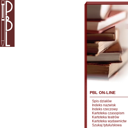
PBL ON-LINE
Spis działów
Indeks nazwisk
Indeks rzeczowy
Kartoteka czasopism
Kartoteka teatrów
Kartoteka wydawnictw
Szukaj tytułu/słowa