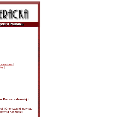
czasopism
|
ułu
|
raz Pomorza dawniej i
ogii i Onomastyki Instytutu
 Instytut Kaszubski