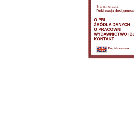
Transliteracja
Deklaracja dostępnośc
O PBL
ŹRÓDŁA DANYCH
O PRACOWNI
WYDAWNICTWO IB
KONTAKT
English version