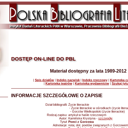
DOSTĘP ON-LINE DO PBL
Materiał dostępny za lata 1989-2012
|
Spis działów
|
Indeks nazwisk
|
Indeks rzeczowy
|
Kartoteka 
|
Kartoteka teatrów
|
Kartoteka wydawnictw
|
Szukaj tyt
INFORMACJE SZCZEGÓŁOWE O ZAPISIE
Dział bibliografii:
Życie literackie
- Życie literackie w ośrodkach (życie litera
- Gorzów Wielkopolski (życie literackie)
Rodzaj zapisu:
artykuł w haśle rzeczowym
Autor:
Kamińska Krystyna -
szczegóły
Tytuł:
Poeci z Gorzowa
Adnotacje:
nota; dot. poetów związanych z Gorzowem 