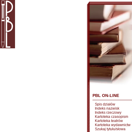
PBL ON-LINE
Spis działów
Indeks nazwisk
Indeks rzeczowy
Kartoteka czasopism
Kartoteka teatrów
Kartoteka wydawnictw
Szukaj tytułu/słowa