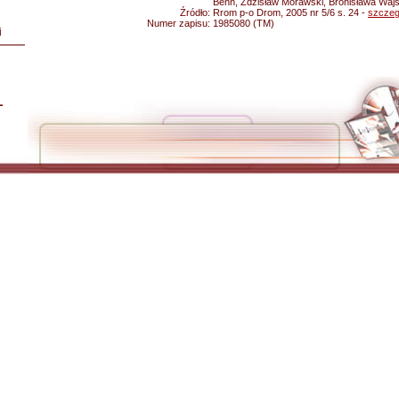
Benn, Zdzisław Morawski, Bronisława Waj
Źródło:
Rrom p-o Drom, 2005 nr 5/6 s. 24 -
szczeg
Numer zapisu:
1985080 (TM)
i
L