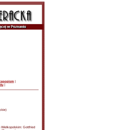
czasopism
|
ułu
|
ckie)
Wielkopolskim: Gottfried