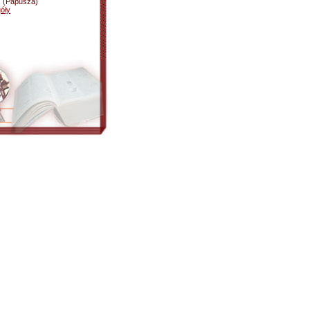
s (Papusza)
óły