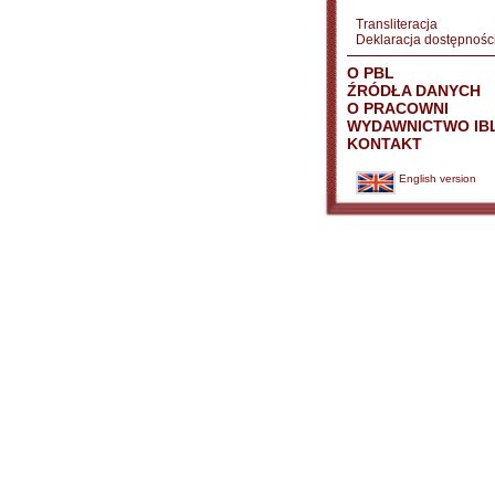
Transliteracja
Deklaracja dostępnośc
O PBL
ŹRÓDŁA DANYCH
O PRACOWNI
WYDAWNICTWO IB
KONTAKT
English version