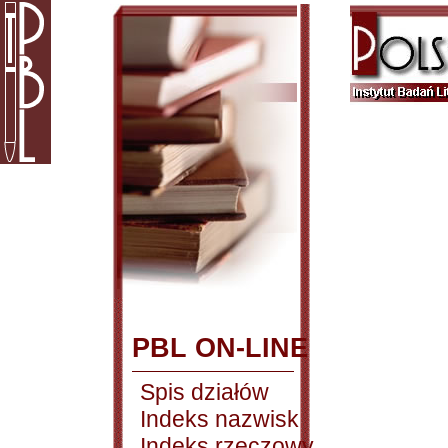
PBL ON-LINE
Spis działów
Indeks nazwisk
Indeks rzeczowy