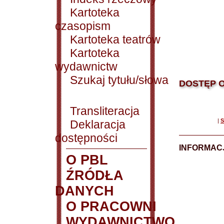
Kartoteka
czasopism
Kartoteka teatrów
Kartoteka
wydawnictw
Szukaj tytułu/słowa
DOSTĘP O
Transliteracja
|
S
Deklaracja
dostępności
INFORMACJ
O PBL
ŹRÓDŁA
DANYCH
O PRACOWNI
WYDAWNICTWO