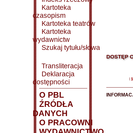
Kartoteka
czasopism
Kartoteka teatrów
Kartoteka
wydawnictw
Szukaj tytułu/słowa
DOSTĘP O
Transliteracja
Deklaracja
|
S
dostępności
O PBL
INFORMACJ
ŹRÓDŁA
DANYCH
O PRACOWNI
WYDAWNICTWO