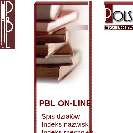
PBL ON-LINE
Spis działów
Indeks nazwisk
Indeks rzeczowy