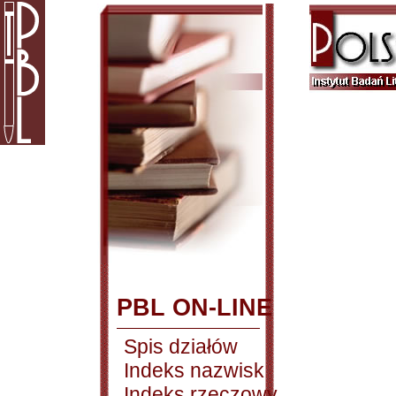
PBL ON-LINE
Spis działów
Indeks nazwisk
Indeks rzeczowy