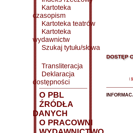
Kartoteka
czasopism
Kartoteka teatrów
Kartoteka
wydawnictw
Szukaj tytułu/słowa
DOSTĘP O
Transliteracja
Deklaracja
|
S
dostępności
O PBL
INFORMACJ
ŹRÓDŁA
DANYCH
O PRACOWNI
WYDAWNICTWO