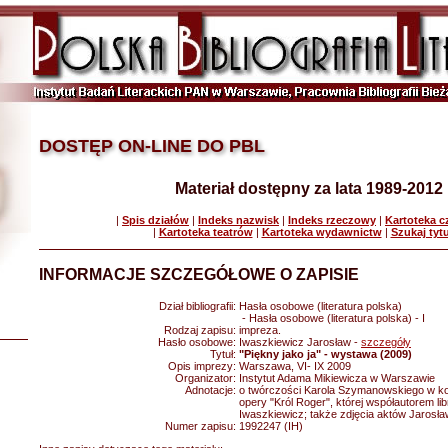
DOSTĘP ON-LINE DO PBL
Materiał dostępny za lata 1989-2012
|
Spis działów
|
Indeks nazwisk
|
Indeks rzeczowy
|
Kartoteka 
|
Kartoteka teatrów
|
Kartoteka wydawnictw
|
Szukaj tyt
INFORMACJE SZCZEGÓŁOWE O ZAPISIE
Dział bibliografii:
Hasła osobowe (literatura polska)
- Hasła osobowe (literatura polska) - I
Rodzaj zapisu:
impreza.
Hasło osobowe:
Iwaszkiewicz Jarosław -
szczegóły
Tytuł:
"Piękny jako ja" - wystawa (2009)
Opis imprezy:
Warszawa, VI- IX 2009
Organizator:
Instytut Adama Mikiewicza w Warszawie
Adnotacje:
o twórczości Karola Szymanowskiego w kon
opery "Król Roger", której współautorem lib
Iwaszkiewicz; także zdjęcia aktów Jarosł
Numer zapisu:
1992247 (IH)