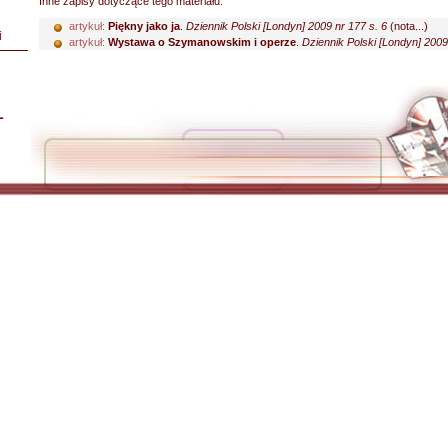
Inne zapisy dotyczące tego materiału:
artykuł:
Piękny jako ja
.
Dziennik Polski [Londyn] 2009 nr 177 s. 6
(nota...)
i
artykuł:
Wystawa o Szymanowskim i operze
.
Dziennik Polski [Londyn] 2009
L