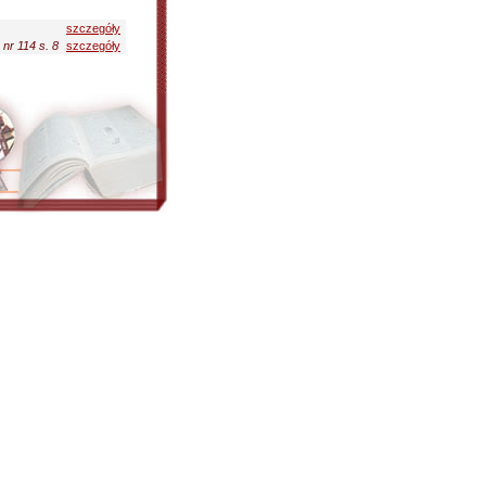
szczegóły
 nr 114 s. 8
szczegóły