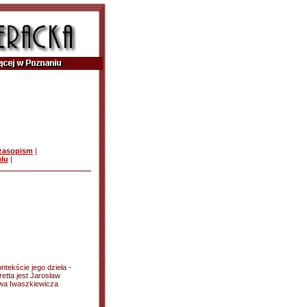
czasopism
|
ułu
|
tekście jego dzieła -
retta jest Jarosław
awa Iwaszkiewicza