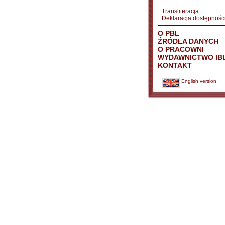
Transliteracja
Deklaracja dostępnośc
O PBL
ŹRÓDŁA DANYCH
O PRACOWNI
WYDAWNICTWO IB
KONTAKT
English version