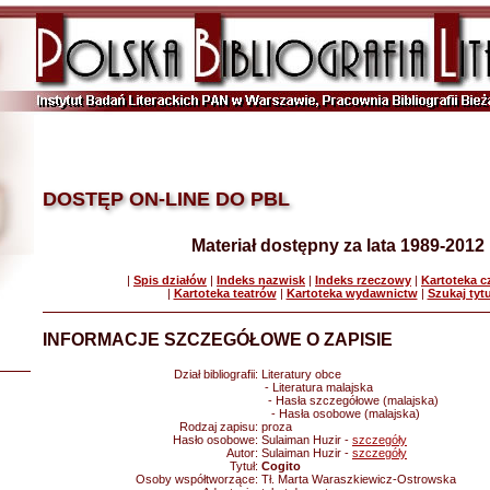
DOSTĘP ON-LINE DO PBL
Materiał dostępny za lata 1989-2012
|
Spis działów
|
Indeks nazwisk
|
Indeks rzeczowy
|
Kartoteka 
|
Kartoteka teatrów
|
Kartoteka wydawnictw
|
Szukaj tyt
INFORMACJE SZCZEGÓŁOWE O ZAPISIE
Dział bibliografii:
Literatury obce
- Literatura malajska
- Hasła szczegółowe (malajska)
- Hasła osobowe (malajska)
Rodzaj zapisu:
proza
Hasło osobowe:
Sulaiman Huzir -
szczegóły
Autor:
Sulaiman Huzir -
szczegóły
Tytuł:
Cogito
Osoby współtworzące:
Tł. Marta Waraszkiewicz-Ostrowska