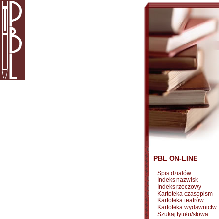
PBL ON-LINE
Spis działów
Indeks nazwisk
Indeks rzeczowy
Kartoteka czasopism
Kartoteka teatrów
Kartoteka wydawnictw
Szukaj tytułu/słowa