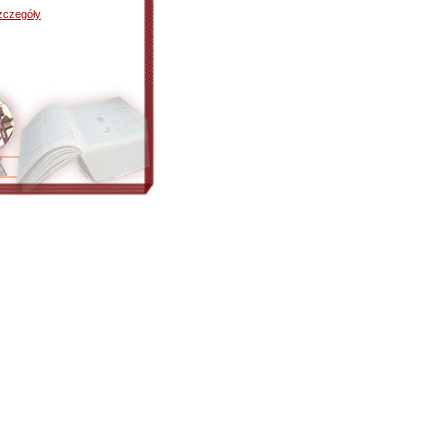
zczegóły