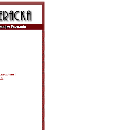
czasopism
|
ułu
|