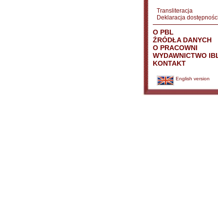
Transliteracja
Deklaracja dostępnośc
O PBL
ŹRÓDŁA DANYCH
O PRACOWNI
WYDAWNICTWO IB
KONTAKT
English version