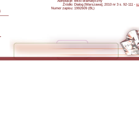
Adnotacje:
tekst dramatyczny
Źródło:
Dialog [Warszawa], 2010 nr 3 s. 92-111 -
s
Numer zapisu:
1992609 (BL)
i
L