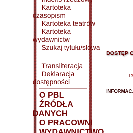
Kartoteka
czasopism
Kartoteka teatrów
Kartoteka
wydawnictw
Szukaj tytułu/słowa
DOSTĘP O
Transliteracja
Deklaracja
|
S
dostępności
INFORMACJ
O PBL
ŹRÓDŁA
DANYCH
O PRACOWNI
WYDAWNICTWO