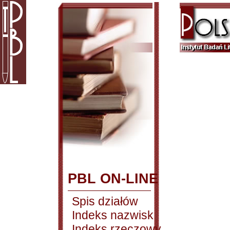
PBL ON-LINE
Spis działów
Indeks nazwisk
Indeks rzeczowy