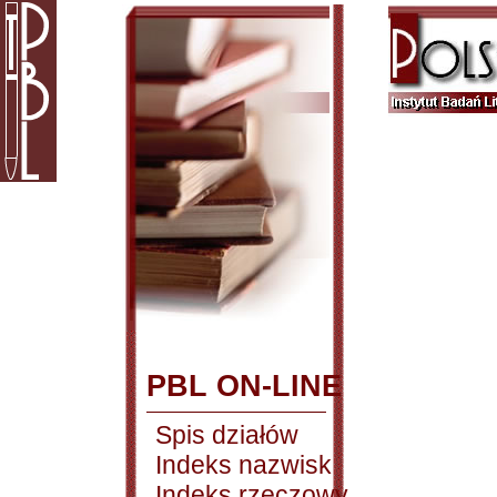
PBL ON-LINE
Spis działów
Indeks nazwisk
Indeks rzeczowy