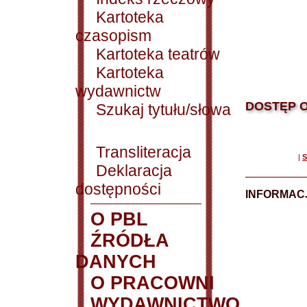
Kartoteka
czasopism
Kartoteka teatrów
Kartoteka
wydawnictw
DOSTĘP O
Szukaj tytułu/słowa
Transliteracja
|
S
Deklaracja
dostępności
INFORMACJ
O PBL
ŹRÓDŁA
DANYCH
O PRACOWNI
WYDAWNICTWO