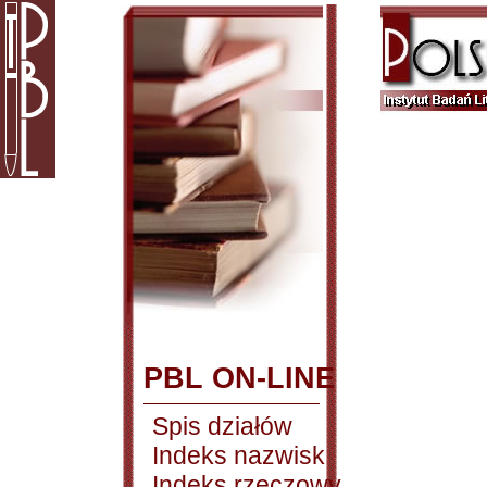
PBL ON-LINE
Spis działów
Indeks nazwisk
Indeks rzeczowy