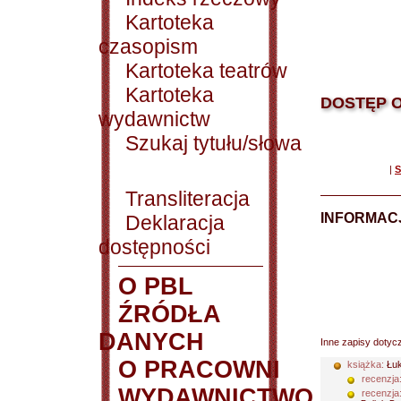
Kartoteka
czasopism
Kartoteka teatrów
Kartoteka
DOSTĘP O
wydawnictw
Szukaj tytułu/słowa
|
S
Transliteracja
INFORMACJ
Deklaracja
dostępności
O PBL
ŹRÓDŁA
DANYCH
Inne zapisy dotyc
O PRACOWNI
książka:
Łuk
recenzja
WYDAWNICTWO
recenzja