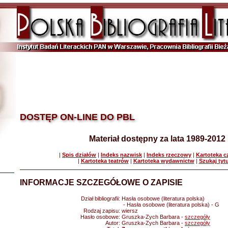
DOSTĘP ON-LINE DO PBL
Materiał dostępny za lata 1989-2012
|
Spis działów
|
Indeks nazwisk
|
Indeks rzeczowy
|
Kartoteka 
|
Kartoteka teatrów
|
Kartoteka wydawnictw
|
Szukaj tyt
INFORMACJE SZCZEGÓŁOWE O ZAPISIE
Dział bibliografii:
Hasła osobowe (literatura polska)
- Hasła osobowe (literatura polska) - G
Rodzaj zapisu:
wiersz
Hasło osobowe:
Gruszka-Zych Barbara -
szczegóły
Autor:
Gruszka-Zych Barbara -
szczegóły