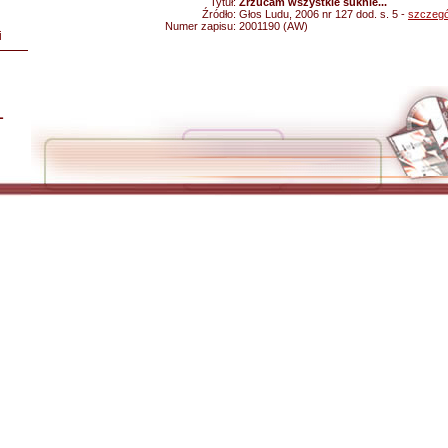
Tytuł:
Zrzucam wszystkie suknie...
Źródło:
Głos Ludu, 2006 nr 127 dod. s. 5 -
szczegó
Numer zapisu:
2001190 (AW)
i
L