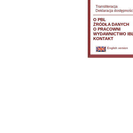
Transliteracja
Deklaracja dostępnośc
O PBL
ŹRÓDŁA DANYCH
O PRACOWNI
WYDAWNICTWO IB
KONTAKT
English version