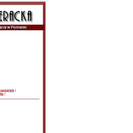
czasopism
|
ułu
|