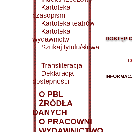
Kartoteka
czasopism
Kartoteka teatrów
Kartoteka
wydawnictw
DOSTĘP O
Szukaj tytułu/słowa
|
S
Transliteracja
Deklaracja
INFORMACJ
dostępności
O PBL
ŹRÓDŁA
DANYCH
O PRACOWNI
WYDAWNICTWO