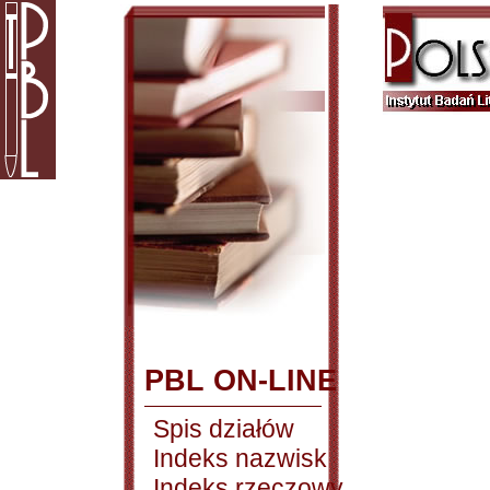
PBL ON-LINE
Spis działów
Indeks nazwisk
Indeks rzeczowy