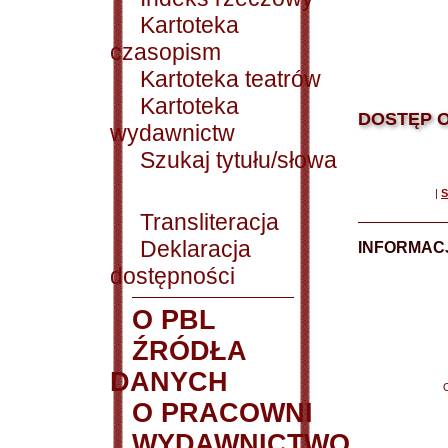
Kartoteka
czasopism
Kartoteka teatrów
Kartoteka
DOSTĘP O
wydawnictw
Szukaj tytułu/słowa
|
S
Transliteracja
Deklaracja
INFORMACJ
dostępności
O PBL
ŹRÓDŁA
DANYCH
O PRACOWNI
WYDAWNICTWO