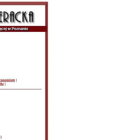
czasopism
|
ułu
|
ć)