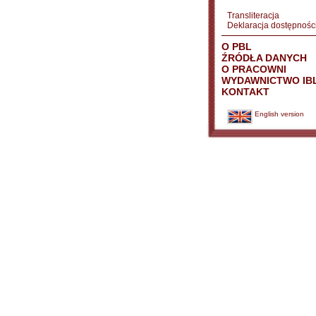
Transliteracja
Deklaracja dostępnośc
O PBL
ŹRÓDŁA DANYCH
O PRACOWNI
WYDAWNICTWO IB
KONTAKT
English version