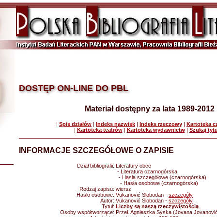
DOSTĘP ON-LINE DO PBL
Materiał dostępny za lata 1989-2012
|
Spis działów
|
Indeks nazwisk
|
Indeks rzeczowy
|
Kartoteka 
|
Kartoteka teatrów
|
Kartoteka wydawnictw
|
Szukaj tyt
INFORMACJE SZCZEGÓŁOWE O ZAPISIE
Dział bibliografii:
Literatury obce
- Literatura czarnogórska
- Hasła szczegółowe (czarnogórska)
- Hasła osobowe (czarnogórska)
Rodzaj zapisu:
wiersz
Hasło osobowe:
Vukanović Slobodan -
szczegóły
Autor:
Vukanović Slobodan -
szczegóły
Tytuł:
Liczby są naszą rzeczywistością
Osoby współtworzące:
Przeł. Agnieszka Syska (Jovana Jovanovi