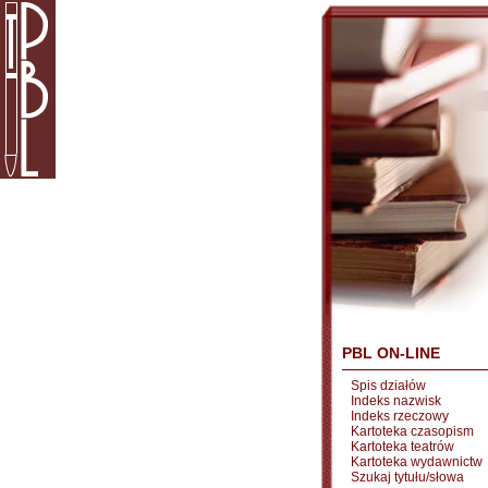
PBL ON-LINE
Spis działów
Indeks nazwisk
Indeks rzeczowy
Kartoteka czasopism
Kartoteka teatrów
Kartoteka wydawnictw
Szukaj tytułu/słowa