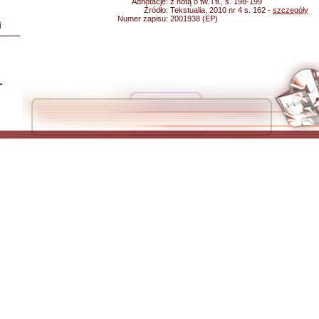
Adnotacje:
z notą o tw. i tł., s. 198-199
Źródło:
Tekstualia, 2010 nr 4 s. 162 -
szczegóły
Numer zapisu:
2001938 (EP)
i
L