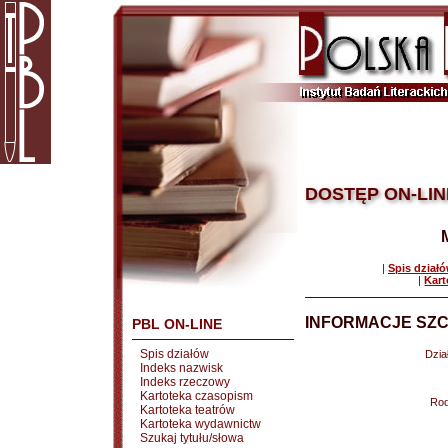
DOSTĘP ON-LIN
|
Spis dział
|
Kart
INFORMACJE SZC
PBL ON-LINE
Spis działów
Dział
Indeks nazwisk
Indeks rzeczowy
Kartoteka czasopism
Rod
Kartoteka teatrów
Kartoteka wydawnictw
Szukaj tytułu/słowa