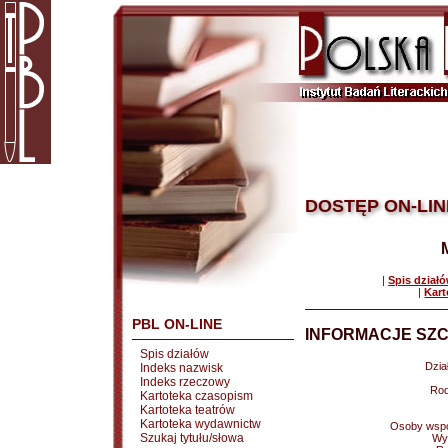
DOSTĘP ON-LIN
|
Spis dział
|
Kart
PBL ON-LINE
INFORMACJE SZC
Spis działów
Dział
Indeks nazwisk
Indeks rzeczowy
Rod
Kartoteka czasopism
Kartoteka teatrów
Kartoteka wydawnictw
Osoby wspó
Szukaj tytułu/słowa
Wy