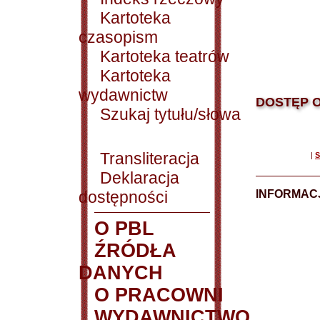
Kartoteka
czasopism
Kartoteka teatrów
Kartoteka
wydawnictw
DOSTĘP O
Szukaj tytułu/słowa
Transliteracja
|
S
Deklaracja
dostępności
INFORMACJ
O PBL
ŹRÓDŁA
DANYCH
O PRACOWNI
WYDAWNICTWO