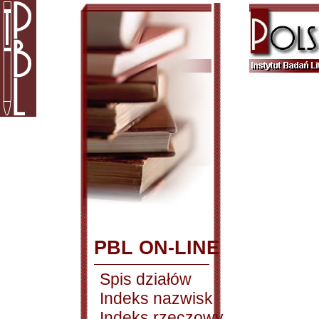
PBL ON-LINE
Spis działów
Indeks nazwisk
Indeks rzeczowy