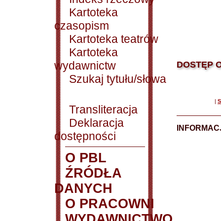
Kartoteka
czasopism
Kartoteka teatrów
Kartoteka
wydawnictw
DOSTĘP O
Szukaj tytułu/słowa
|
S
Transliteracja
Deklaracja
INFORMACJ
dostępności
O PBL
ŹRÓDŁA
DANYCH
O PRACOWNI
WYDAWNICTWO