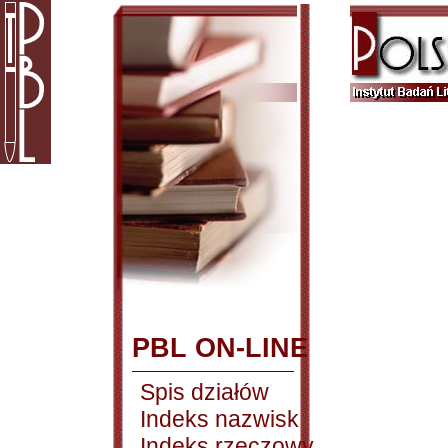
PBL ON-LINE
Spis działów
Indeks nazwisk
Indeks rzeczowy