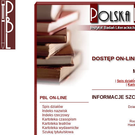
DOSTĘP ON-LIN
|
Spis dział
|
Kart
INFORMACJE SZC
PBL ON-LINE
Spis działów
Dział
Indeks nazwisk
Indeks rzeczowy
Kartoteka czasopism
Rod
Kartoteka teatrów
Hasł
Kartoteka wydawnictw
Szukaj tytułu/słowa