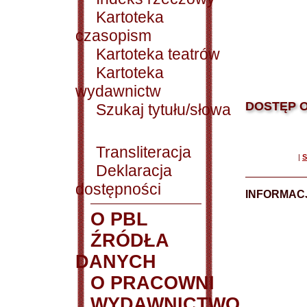
Kartoteka
czasopism
Kartoteka teatrów
Kartoteka
wydawnictw
DOSTĘP O
Szukaj tytułu/słowa
Transliteracja
|
S
Deklaracja
dostępności
INFORMACJ
O PBL
ŹRÓDŁA
DANYCH
O PRACOWNI
WYDAWNICTWO