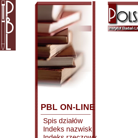
PBL ON-LINE
Spis działów
Indeks nazwisk
Indeks rzeczowy