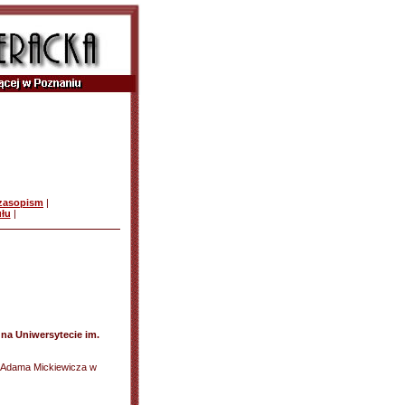
czasopism
|
ułu
|
 na Uniwersytecie im.
im. Adama Mickiewicza w