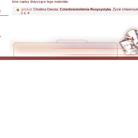
Inne zapisy dotyczące tego materiału:
artykuł:
Chodera Danuta:
Czterdziestoletnia Rusycystyka
.
Życie Uniwersyt
i
1 s. 4
L