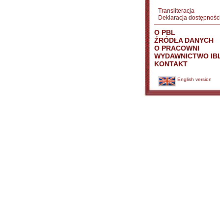
Transliteracja
Deklaracja dostępnośc
O PBL
ŹRÓDŁA DANYCH
O PRACOWNI
WYDAWNICTWO IB
KONTAKT
English version