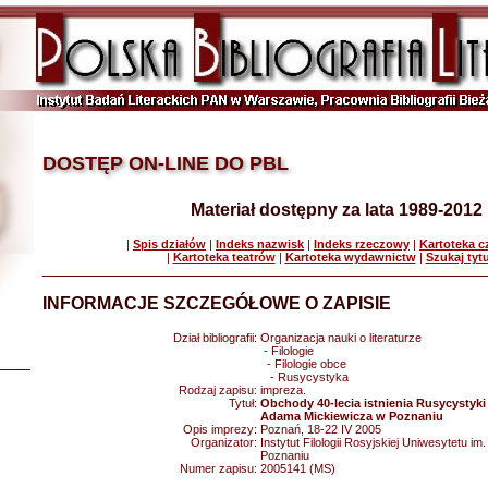
DOSTĘP ON-LINE DO PBL
Materiał dostępny za lata 1989-2012
|
Spis działów
|
Indeks nazwisk
|
Indeks rzeczowy
|
Kartoteka 
|
Kartoteka teatrów
|
Kartoteka wydawnictw
|
Szukaj tyt
INFORMACJE SZCZEGÓŁOWE O ZAPISIE
Dział bibliografii:
Organizacja nauki o literaturze
- Filologie
- Filologie obce
- Rusycystyka
Rodzaj zapisu:
impreza.
Tytuł:
Obchody 40-lecia istnienia Rusycystyki
Adama Mickiewicza w Poznaniu
Opis imprezy:
Poznań, 18-22 IV 2005
Organizator:
Instytut Filologii Rosyjskiej Uniwesytetu 
Poznaniu
Numer zapisu:
2005141 (MS)