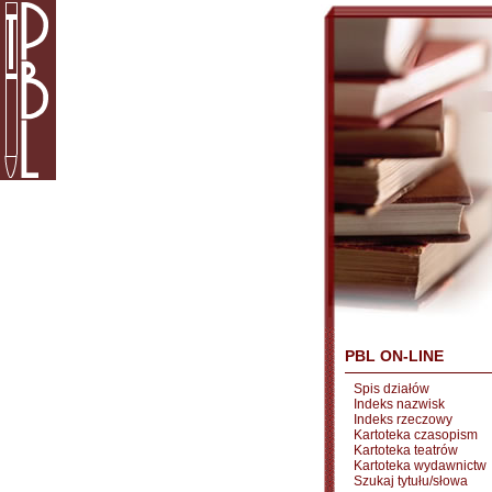
PBL ON-LINE
Spis działów
Indeks nazwisk
Indeks rzeczowy
Kartoteka czasopism
Kartoteka teatrów
Kartoteka wydawnictw
Szukaj tytułu/słowa