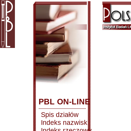
PBL ON-LINE
Spis działów
Indeks nazwisk
Indeks rzeczowy