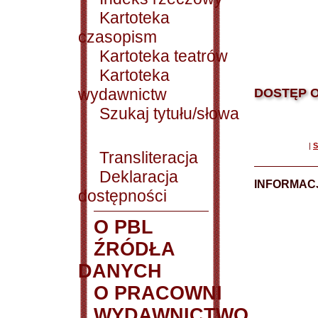
Kartoteka
czasopism
Kartoteka teatrów
Kartoteka
wydawnictw
DOSTĘP O
Szukaj tytułu/słowa
|
S
Transliteracja
Deklaracja
INFORMACJ
dostępności
O PBL
ŹRÓDŁA
DANYCH
O PRACOWNI
WYDAWNICTWO