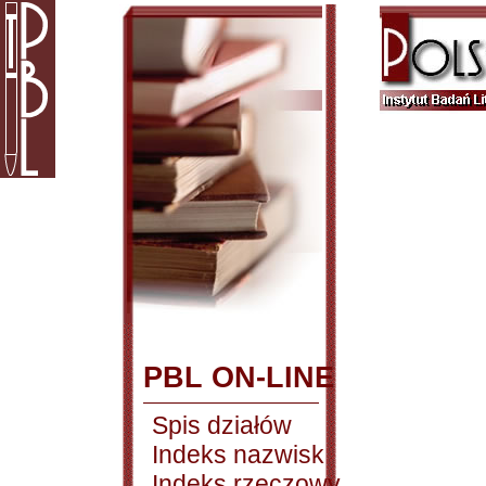
PBL ON-LINE
Spis działów
Indeks nazwisk
Indeks rzeczowy