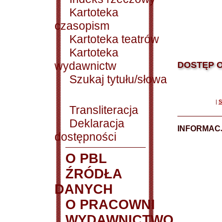
Kartoteka
czasopism
Kartoteka teatrów
Kartoteka
wydawnictw
DOSTĘP O
Szukaj tytułu/słowa
|
S
Transliteracja
Deklaracja
INFORMACJ
dostępności
O PBL
ŹRÓDŁA
DANYCH
O PRACOWNI
WYDAWNICTWO