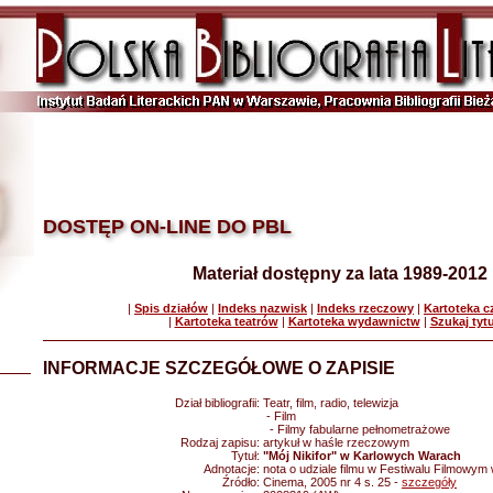
DOSTĘP ON-LINE DO PBL
Materiał dostępny za lata 1989-2012
|
Spis działów
|
Indeks nazwisk
|
Indeks rzeczowy
|
Kartoteka 
|
Kartoteka teatrów
|
Kartoteka wydawnictw
|
Szukaj tyt
INFORMACJE SZCZEGÓŁOWE O ZAPISIE
Dział bibliografii:
Teatr, film, radio, telewizja
- Film
- Filmy fabularne pełnometrażowe
Rodzaj zapisu:
artykuł w haśle rzeczowym
Tytuł:
"Mój Nikifor" w Karlowych Warach
Adnotacje:
nota o udziale filmu w Festiwalu Filmowy
Źródło:
Cinema, 2005 nr 4 s. 25 -
szczegóły