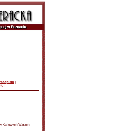
czasopism
|
ułu
|
m w Karlowych Warach