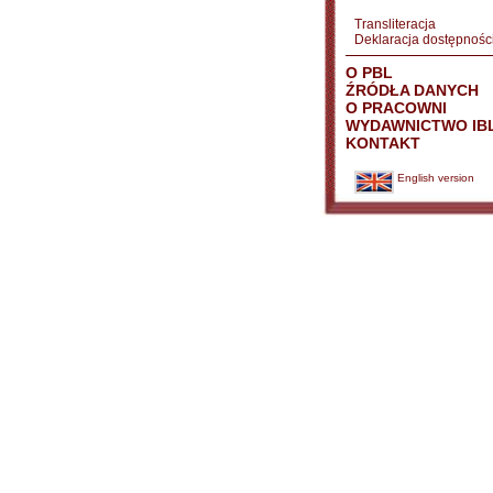
Transliteracja
Deklaracja dostępnośc
O PBL
ŹRÓDŁA DANYCH
O PRACOWNI
WYDAWNICTWO IB
KONTAKT
English version