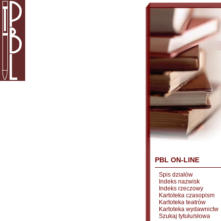
PBL ON-LINE
Spis działów
Indeks nazwisk
Indeks rzeczowy
Kartoteka czasopism
Kartoteka teatrów
Kartoteka wydawnictw
Szukaj tytułu/słowa