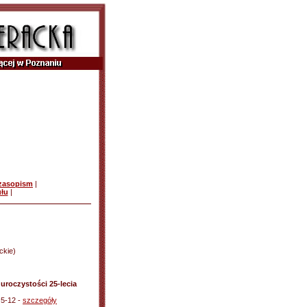
czasopism
|
ułu
|
ckie)
uroczystości 25-lecia
 5-12 -
szczegóły