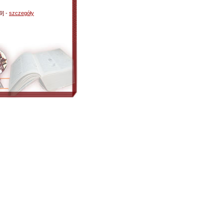
9] -
szczegóły