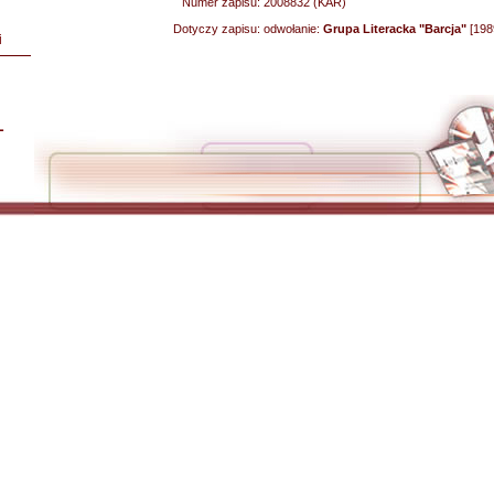
Numer zapisu:
2008832 (KAR)
Dotyczy zapisu:
odwołanie:
Grupa Literacka "Barcja"
[198
i
L