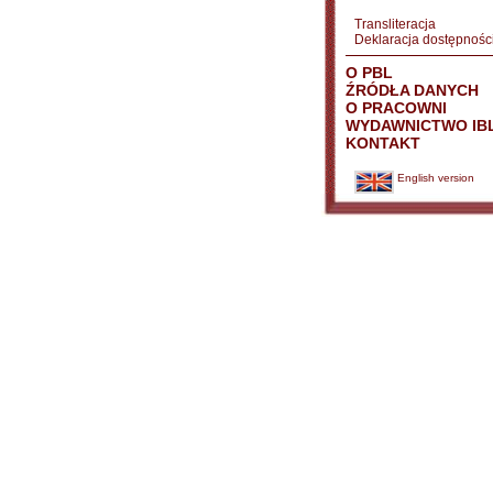
Transliteracja
Deklaracja dostępnośc
O PBL
ŹRÓDŁA DANYCH
O PRACOWNI
WYDAWNICTWO IB
KONTAKT
English version