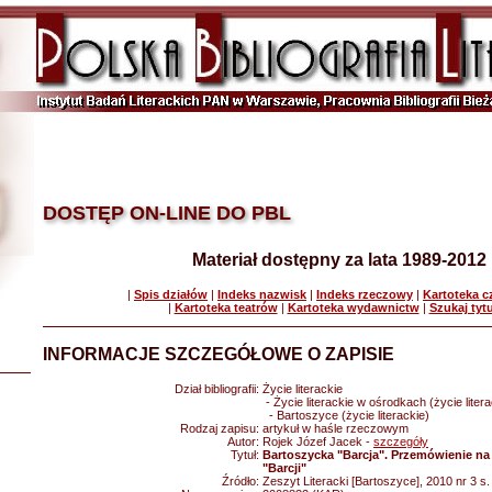
DOSTĘP ON-LINE DO PBL
Materiał dostępny za lata 1989-2012
|
Spis działów
|
Indeks nazwisk
|
Indeks rzeczowy
|
Kartoteka 
|
Kartoteka teatrów
|
Kartoteka wydawnictw
|
Szukaj tyt
INFORMACJE SZCZEGÓŁOWE O ZAPISIE
Dział bibliografii:
Życie literackie
- Życie literackie w ośrodkach (życie litera
- Bartoszyce (życie literackie)
Rodzaj zapisu:
artykuł w haśle rzeczowym
Autor:
Rojek Józef Jacek -
szczegóły
Tytuł:
Bartoszycka "Barcja". Przemówienie na 
"Barcji"
Źródło:
Zeszyt Literacki [Bartoszyce], 2010 nr 3 s.