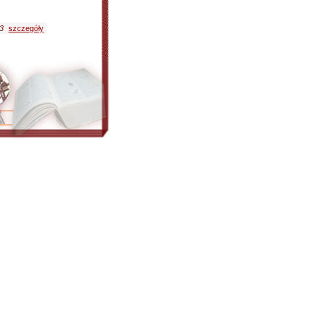
3
szczegóły