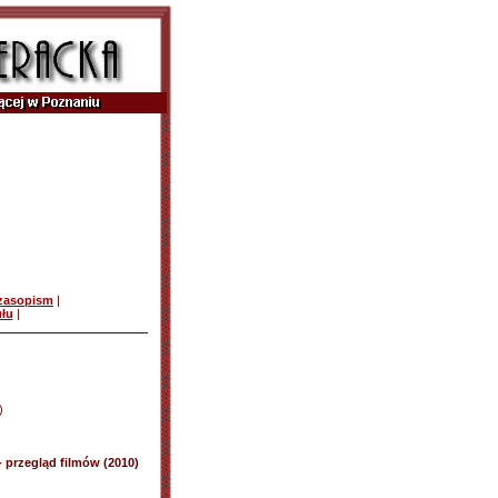
czasopism
|
ułu
|
)
- przegląd filmów (2010)