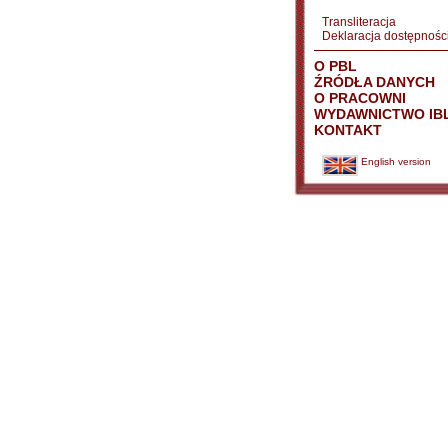
Transliteracja
Deklaracja dostępnośc
O PBL
ŹRÓDŁA DANYCH
O PRACOWNI
WYDAWNICTWO IB
KONTAKT
English version