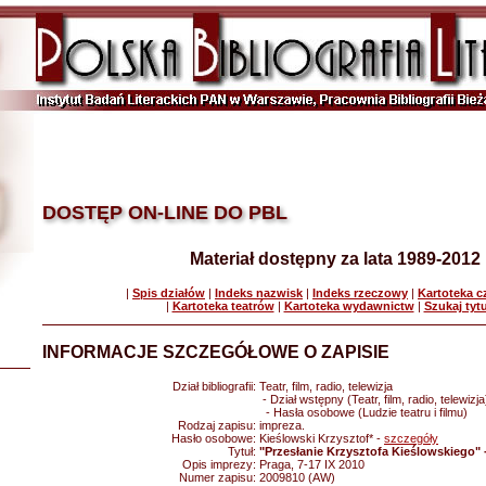
DOSTĘP ON-LINE DO PBL
Materiał dostępny za lata 1989-2012
|
Spis działów
|
Indeks nazwisk
|
Indeks rzeczowy
|
Kartoteka 
|
Kartoteka teatrów
|
Kartoteka wydawnictw
|
Szukaj tyt
INFORMACJE SZCZEGÓŁOWE O ZAPISIE
Dział bibliografii:
Teatr, film, radio, telewizja
- Dział wstępny (Teatr, film, radio, telewizja
- Hasła osobowe (Ludzie teatru i filmu)
Rodzaj zapisu:
impreza.
Hasło osobowe:
Kieślowski Krzysztof* -
szczegóły
Tytuł:
"Przesłanie Krzysztofa Kieślowskiego" 
Opis imprezy:
Praga, 7-17 IX 2010
Numer zapisu:
2009810 (AW)