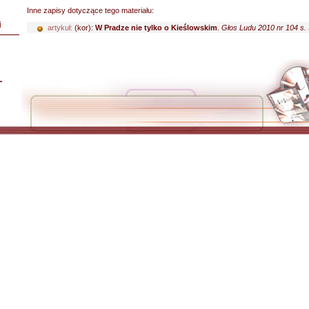
Inne zapisy dotyczące tego materiału:
i
artykuł:
(kor):
W Pradze nie tylko o Kieślowskim
.
Głos Ludu 2010 nr 104 s. 
L