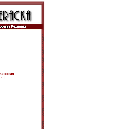
czasopism
|
ułu
|