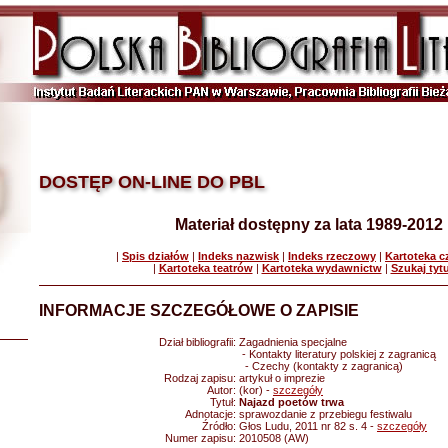
DOSTĘP ON-LINE DO PBL
Materiał dostępny za lata 1989-2012
|
Spis działów
|
Indeks nazwisk
|
Indeks rzeczowy
|
Kartoteka 
|
Kartoteka teatrów
|
Kartoteka wydawnictw
|
Szukaj tyt
INFORMACJE SZCZEGÓŁOWE O ZAPISIE
Dział bibliografii:
Zagadnienia specjalne
- Kontakty literatury polskiej z zagranicą
- Czechy (kontakty z zagranicą)
Rodzaj zapisu:
artykuł o imprezie
Autor:
(kor) -
szczegóły
Tytuł:
Najazd poetów trwa
Adnotacje:
sprawozdanie z przebiegu festiwalu
Źródło:
Głos Ludu, 2011 nr 82 s. 4 -
szczegóły
Numer zapisu:
2010508 (AW)