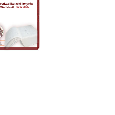
stiwal literacki literatów
2011)
[2011] -
szczegóły