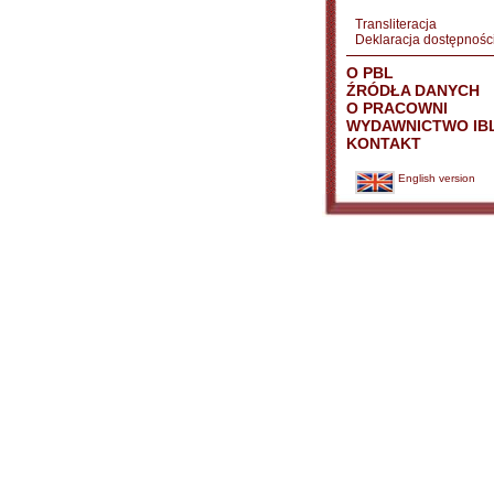
Transliteracja
Deklaracja dostępnośc
O PBL
ŹRÓDŁA DANYCH
O PRACOWNI
WYDAWNICTWO IB
KONTAKT
English version