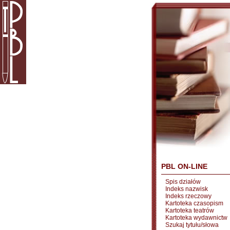
PBL ON-LINE
Spis działów
Indeks nazwisk
Indeks rzeczowy
Kartoteka czasopism
Kartoteka teatrów
Kartoteka wydawnictw
Szukaj tytułu/słowa